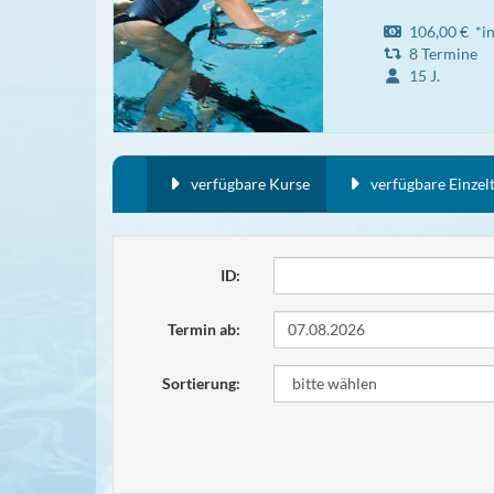
106,00 € *ink
8 Termine
15 J.
verfügbare Kurse
verfügbare Einzel
ID:
Termin ab:
Sortierung: