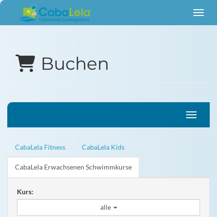
Menü 
Buchen
Navigati
CabaLela Fitness
CabaLela Kids
CabaLela Erwachsenen Schwimmkurse
Kurs:
alle