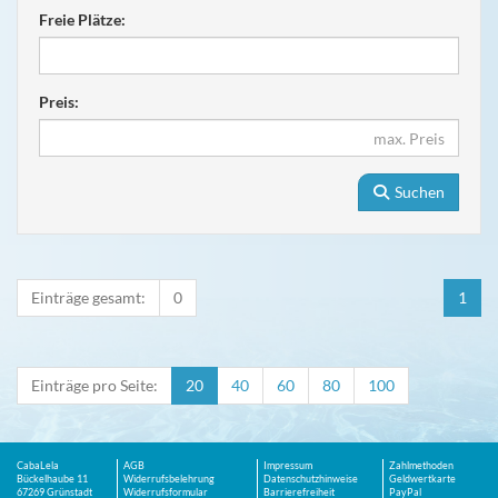
Freie Plätze:
Preis:
Suchen
Einträge gesamt:
0
1
Einträge pro Seite:
20
40
60
80
100
CabaLela
AGB
Impressum
Zahlmethoden
Bückelhaube 11
Widerrufsbelehrung
Datenschutzhinweise
Geldwertkarte
67269 Grünstadt
Widerrufsformular
Barrierefreiheit
PayPal