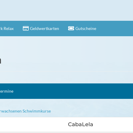
k Relax
Geldwertkarten
Gutscheine
n
termine
Erwachsenen Schwimmkurse
CabaLela