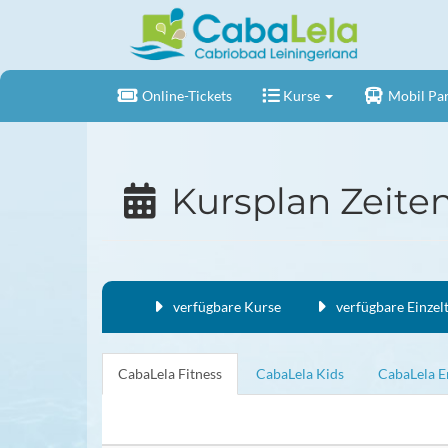
Online-Tickets
Kurse
Mobil Par
Kursplan Zeite
verfügbare Kurse
verfügbare Einzel
CabaLela Fitness
CabaLela Kids
CabaLela 