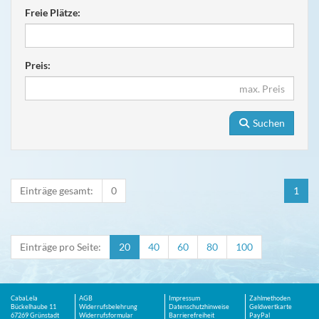
Freie Plätze:
Preis:
Suchen
Einträge gesamt:
0
1
Einträge pro Seite:
20
40
60
80
100
CabaLela
AGB
Impressum
Zahlmethoden
Bückelhaube 11
Widerrufsbelehrung
Datenschutzhinweise
Geldwertkarte
67269 Grünstadt
Widerrufsformular
Barrierefreiheit
PayPal