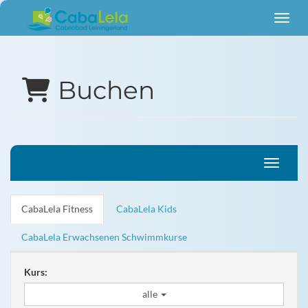
Menü 
Buchen
Navigati
CabaLela Fitness
CabaLela Kids
CabaLela Erwachsenen Schwimmkurse
Kurs:
alle